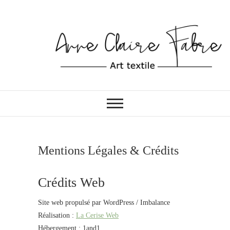
Skip
to
content
ATELIER DE COUTURE
Anne-Claire Fabre
Mentions Légales & Crédits
Crédits Web
Site web propulsé par WordPress / Imbalance
Réalisation :
La Cerise Web
Hébergement : 1and1