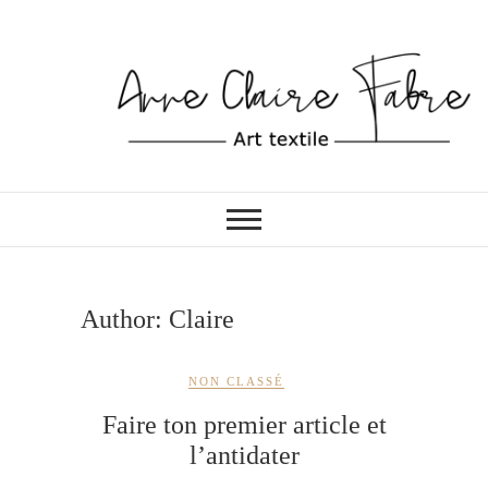
Skip
to
content
ATELIER DE COUTURE
Anne-Claire Fabre
Author:
Claire
NON CLASSÉ
Faire ton premier article et
l’antidater